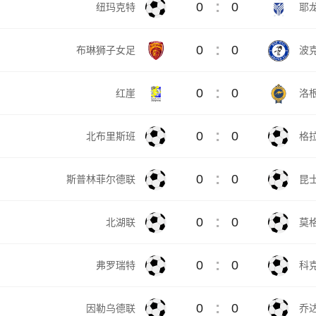
:
0
0
纽玛克特
耶
:
0
0
布琳狮子女足
波
:
0
0
红崖
洛
:
0
0
北布里斯班
格
:
0
0
斯普林菲尔德联
昆
:
0
0
北湖联
莫
:
0
0
弗罗瑞特
科
:
0
0
因勒乌德联
乔