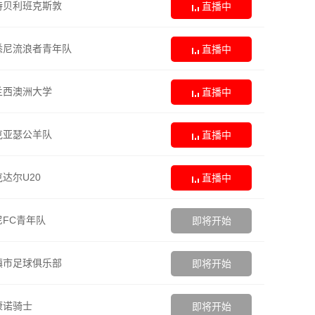
特贝利班克斯敦
直播中
悉尼流浪者青年队
直播中
兰西澳洲大学
直播中
克亚瑟公羊队
直播中
达尔U20
直播中
FC青年队
即将开始
镇市足球俱乐部
即将开始
康诺骑士
即将开始