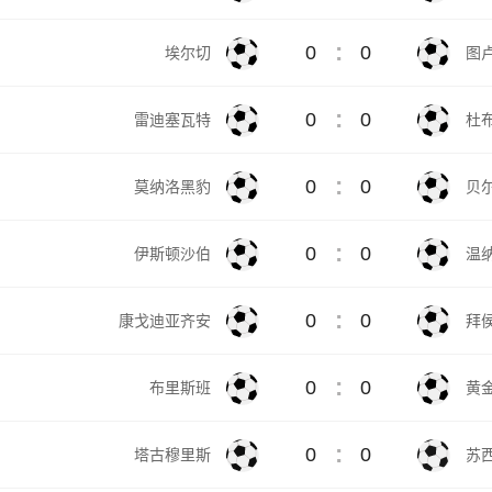
:
0
0
埃尔切
图
:
0
0
雷迪塞瓦特
杜
:
0
0
莫纳洛黑豹
贝
:
0
0
伊斯顿沙伯
温
:
0
0
康戈迪亚齐安
拜
:
0
0
布里斯班
黄
:
0
0
塔古穆里斯
苏