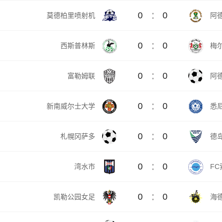
:
0
0
莫德柏里喷射机
阿
:
0
0
西斯普林斯
梅
:
0
0
富勒姆联
阿
:
0
0
新南威尔士大学
悉
:
0
0
札幌冈萨多
德
:
0
0
湾水市
FC
:
0
0
凯勒公园女足
海