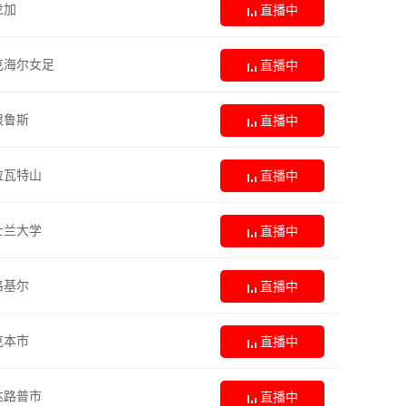
龙加
直播中
克海尔女足
直播中
根鲁斯
直播中
拉瓦特山
直播中
士兰大学
直播中
格基尔
直播中
克本市
直播中
达路普市
直播中