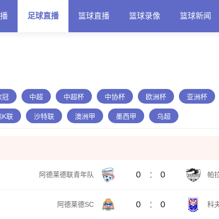
直播
足球直播
篮球直播
篮球录像
篮球新闻
欧冠
中超
中超杯
中协杯
欧洲杯
亚洲杯
韩K联
沙特联
澳洲甲
墨西甲
乌超
:
0
0
阿德莱德联青年队
帕
:
0
0
阿德莱德SC
科