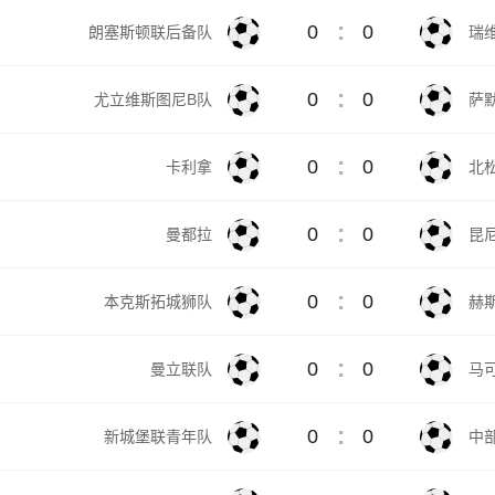
:
0
0
朗塞斯顿联后备队
瑞维
:
0
0
尤立维斯图尼B队
萨
:
0
0
卡利拿
北
:
0
0
曼都拉
昆
:
0
0
本克斯拓城狮队
赫
:
0
0
曼立联队
马
:
0
0
新城堡联青年队
中