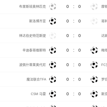
:
0
0
布里斯班奥林匹克
摩
:
0
0
斯洛博齐亚
哥
:
0
0
林达伯史特范斯提
达
:
0
0
辛迪泰哥维斯特
梅
:
0
0
波佩什蒂莱奥代尼
FC
:
0
0
魔法联合TFA
罗
:
0
0
CSM 马雷
斯