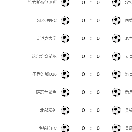
:
0
0
希尤斯布伦贝斯
坎
:
0
0
SD公鹿FC
西
:
0
0
莫道克大学
尼
:
0
0
达尔维奇希尔
麦
:
0
0
圣乔治城U20
洛克
:
0
0
萨瑟兰鲨鱼
悉尼
:
0
0
北部精神
黑
:
0
0
堪培拉FC
奥