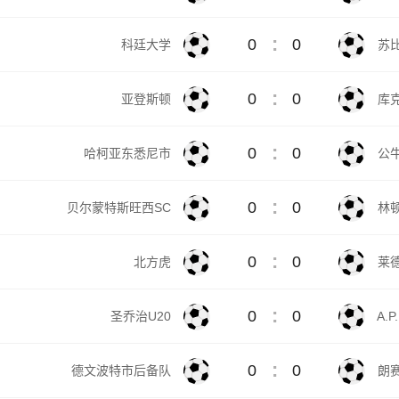
:
0
0
科廷大学
苏
:
0
0
亚登斯顿
库
:
0
0
哈柯亚东悉尼市
公
:
0
0
贝尔蒙特斯旺西SC
林
:
0
0
北方虎
莱
:
0
0
圣乔治U20
A.P
:
0
0
德文波特市后备队
朗赛