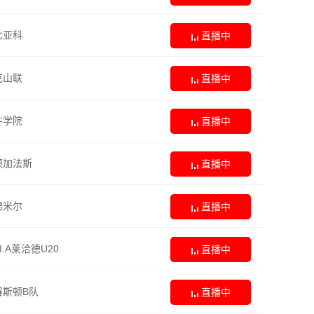
比亚科
直播中
克山联
直播中
牛学院
直播中
顿加法斯
直播中
德米尔
直播中
.I.A莱洽德U20
直播中
斯顿B队
直播中