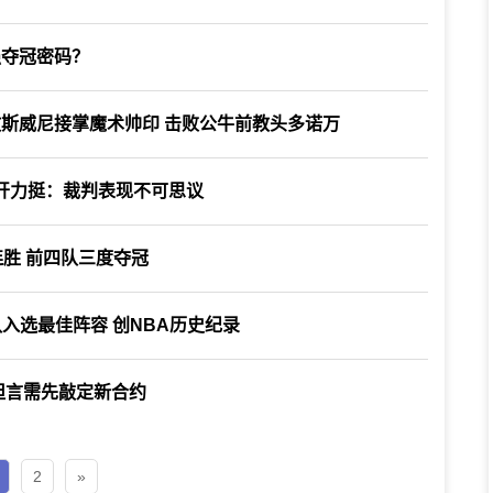
强夺冠密码？
斯威尼接掌魔术帅印 击败公牛前教头多诺万
公开力挺：裁判表现不可思议
胜 前四队三度夺冠
入选最佳阵容 创NBA历史纪录
坦言需先敲定新合约
2
»