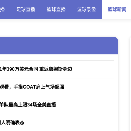
直播
足球直播
篮球直播
篮球录像
篮球新闻
下1年390万美元合同 重返詹姆斯身边
人观看，手搭GOAT肩上气场超强
获单队最高上限34场全美直播
纪人明确表态