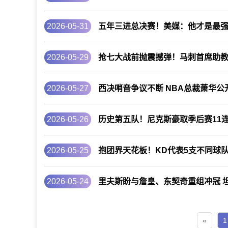
2026-05-31
五年三进总决赛！美媒：他才是最
2026-05-29
抢七大战前抛震撼弹！马刺首席助教
2026-05-27
西决哨音争议不断 NBA总裁萧华
2026-05-26
历史第五队！尼克斯豪取季后赛11连
2026-05-25
抱团界天花板！KD代表5支不同球队
2026-05-24
里夫斯盼与詹皇、东契奇重组冲冠 
«
1