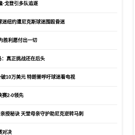
隆·戈登引多队追逐
小球迷纽约遭尼克斯球迷围殴昏迷
：为胜利愿付出一切
马：真正挑战还在后头
破10万美元 特朗普呼吁球迷看电视
赛2-0领先
亲授秘诀 天堂母亲守护助尼克逆转马刺
赛对决