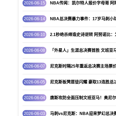
2026-06-15
NBA传闻：凯尔特人报价字母哥 阿
2026-06-14
NBA总决赛暴力事件：17岁马刺
2026-06-10
2.1秒绝杀缔造史诗逆转 阿努诺比
2026-06-08
「外星人」生涯总决赛首胜 文班亚
2026-06-07
尼克斯时隔25年重返总决赛主场票价
2026-06-05
尼克斯板凳匪徒闪耀 豪取13连胜总决
2026-06-04
唐斯攻防全面压制文班亚马！奥尼尔
2026-06-03
马刺vs尼克斯：NBA迎来梦幻总决