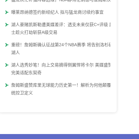
曝莱昂纳德签约新经纪人 拟与猛龙商讨续约事宜
湖人豪赌凯斯勒遭美媒差评：透支未来仅获C+评级 爵
士趁火打劫斩获A级交易
重磅！詹姆斯确认征战第24个NBA赛季 将告别洛杉矶
湖人
湖人选秀妙笔！向上交易摘得侧翼悍将卡尔 美媒盛赞：
完美适配东契奇
詹姆斯盛赞库里无球能力历史第一！解析为何他颠覆传
统控卫定义