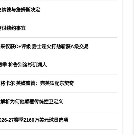
伦纳德与詹姆斯决定
商讨续约事宜
来仅获C+评级 爵士趁火打劫斩获A级交易
赛季 将告别洛杉矶湖人
将卡尔 美媒盛赞：完美适配东契奇
！解析为何他颠覆传统控卫定义
26-27赛季2160万美元球员选项