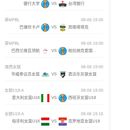
健行大学
VS
台湾银行
菲MPBL
08-06 19:00
巴塘坎卡卢
VS
宾南塔塔克
菲MPBL
08-06 19:00
巴西兰维瓦领航
VS
帕拉纳克爱国者队
澳西女联
08-06 19:00
华威参议员女篮
VS
君达乐灰狼女篮
女欧U18 A
08-06 19:00
意大利女篮U18
VS
西班牙女篮U18
女欧U18 A
08-06 19:15
匈牙利女篮U18
VS
克罗地亚女篮U18