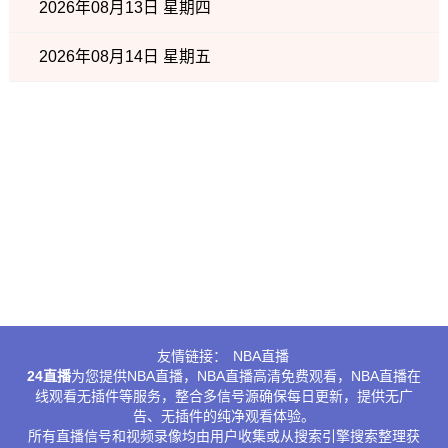
2026年08月13日 星期四
2026年08月14日 星期五
友情链接：
NBA直播
24直播
为您提供NBA直播，NBA直播高清免费观看，NBA直播在
线观看无插件等服务，整合多信号源确保每日更新，提供无广
告、无插件的纯净观看体验。
所有直播信号和视频录像均由用户收集或从搜索引擎搜索整理获