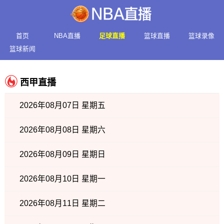
首页
NBA直播
足球直播
篮球直播
篮球录像
篮球新闻
西甲直播
2026年08月07日 星期五
2026年08月08日 星期六
2026年08月09日 星期日
2026年08月10日 星期一
2026年08月11日 星期二