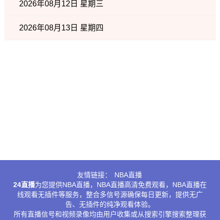
2026年08月12日 星期三
2026年08月13日 星期四
友情链接：
NBA直播
24直播
为您提供NBA直播，NBA直播高清免费观看，NBA直播在
线观看无插件等服务，整合多信号源确保每日更新，提供无广
告、无插件的纯净观看体验。
所有直播信号和视频录像均由用户收集或从搜索引擎搜索整理获