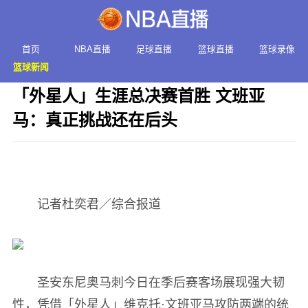
首页
NBA直播
足球直播
篮球直播
篮球录像
篮球新闻
「外星人」生涯总决赛首胜 文班亚
马：真正挑战还在后头
发布时间：2026年06月08日 23:36 阅读：
2 次
记者杜奕君／综合报道
圣安东尼奥马刺今日在季后赛客场展现强大韧
性，凭借「外星人」维克托·文班亚马攻防两端的统