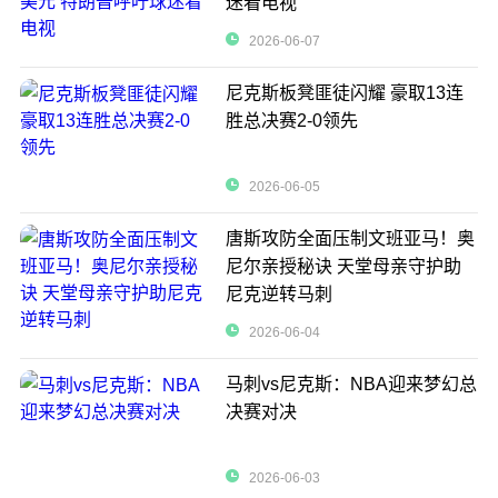
迷看电视
2026-06-07
尼克斯板凳匪徒闪耀 豪取13连
胜总决赛2-0领先
2026-06-05
唐斯攻防全面压制文班亚马！奥
尼尔亲授秘诀 天堂母亲守护助
尼克逆转马刺
2026-06-04
马刺vs尼克斯：NBA迎来梦幻总
决赛对决
2026-06-03