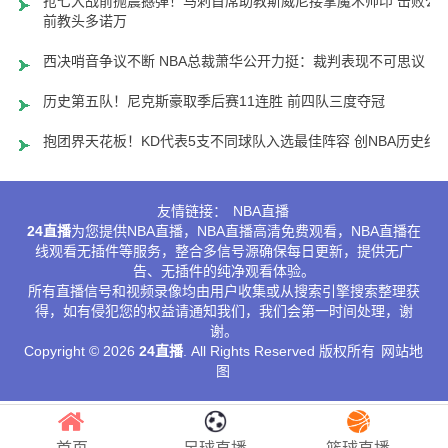
抢七大战前抛震撼弹！马刺首席助教斯威尼接掌魔术帅印 击败公
前教头多诺万
西决哨音争议不断 NBA总裁萧华公开力挺：裁判表现不可思议
历史第五队！尼克斯豪取季后赛11连胜 前四队三度夺冠
抱团界天花板！KD代表5支不同球队入选最佳阵容 创NBA历史纪
友情链接：
NBA直播
24直播
为您提供NBA直播，NBA直播高清免费观看，NBA直播在
线观看无插件等服务，整合多信号源确保每日更新，提供无广
告、无插件的纯净观看体验。
所有直播信号和视频录像均由用户收集或从搜索引擎搜索整理获
得，如有侵犯您的权益请通知我们，我们会第一时间处理，谢
谢。
Copyright © 2026
24直播
. All Rights Reserved 版权所有
网站地
图