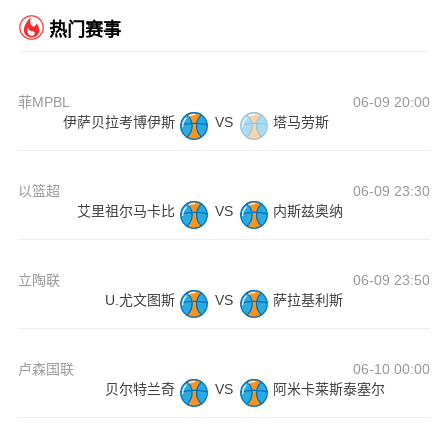
热门赛事
菲MPBL
06-09 20:00
伊萨贝拉考博伊斯
VS
塔马劳斯
以篮超
06-09 23:30
艾里祖尔马卡比
VS
内斯兹奥纳
立陶联
06-09 23:50
U.尤文图斯
VS
萨拉基利斯
卢森国联
06-10 00:00
贝尔特兰奇
VS
阿米卡莱斯泰塞尔