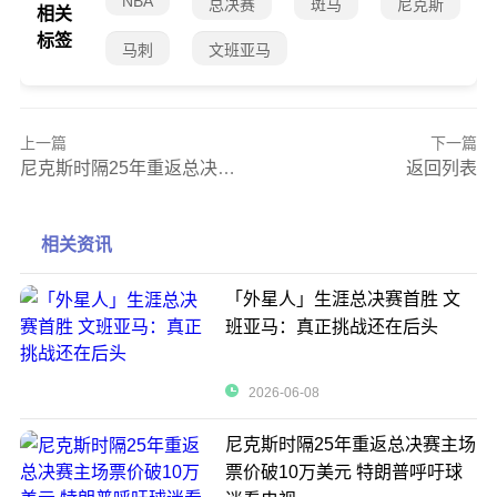
NBA
总决赛
斑马
尼克斯
相关
标签
马刺
文班亚马
上一篇
下一篇
尼克斯时隔25年重返总决赛主场票价破10万美元 特朗普呼吁球迷看电视
返回列表
相关资讯
「外星人」生涯总决赛首胜 文
班亚马：真正挑战还在后头
2026-06-08
尼克斯时隔25年重返总决赛主场
票价破10万美元 特朗普呼吁球