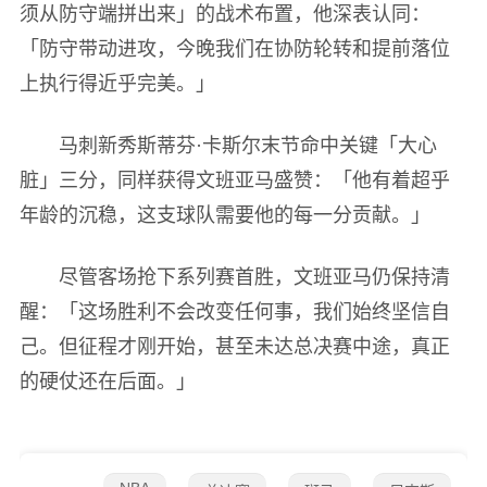
须从防守端拼出来」的战术布置，他深表认同：
「防守带动进攻，今晚我们在协防轮转和提前落位
上执行得近乎完美。」
马刺新秀斯蒂芬·卡斯尔末节命中关键「大心
脏」三分，同样获得文班亚马盛赞：「他有着超乎
年龄的沉稳，这支球队需要他的每一分贡献。」
尽管客场抢下系列赛首胜，文班亚马仍保持清
醒：「这场胜利不会改变任何事，我们始终坚信自
己。但征程才刚开始，甚至未达总决赛中途，真正
的硬仗还在后面。」