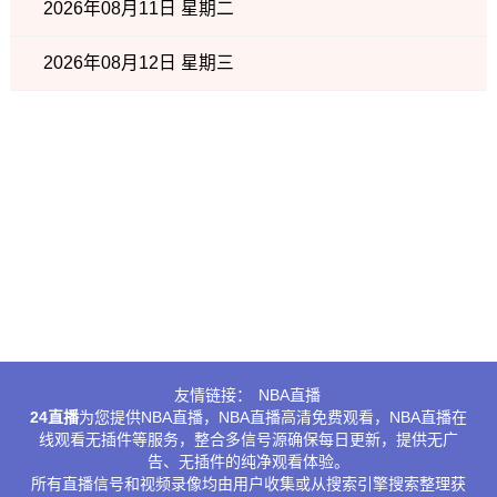
2026年08月11日 星期二
2026年08月12日 星期三
友情链接：
NBA直播
24直播
为您提供NBA直播，NBA直播高清免费观看，NBA直播在
线观看无插件等服务，整合多信号源确保每日更新，提供无广
告、无插件的纯净观看体验。
所有直播信号和视频录像均由用户收集或从搜索引擎搜索整理获